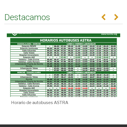
Destacamos
Anterior
Se
Horario de autobuses ASTRA