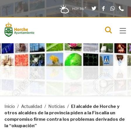
Twitter
Facebook
What
9
Saltar al contenido
Saltar a la navegación
Información de contacto
HOY
36 °
2
solo en la sección actual
0
Tog
C
Mostra
navi
menú
Inicio
Actualidad
Noticias
El alcalde de Horche y
otros alcaldes de la provincia piden a la Fiscalía un
compromiso firme contra los problemas derivados de
la “okupación”