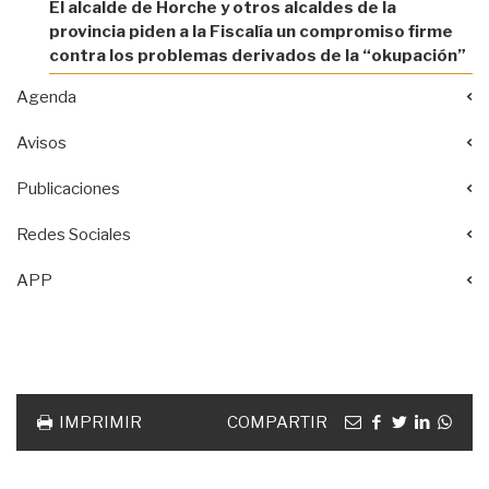
El alcalde de Horche y otros alcaldes de la
provincia piden a la Fiscalía un compromiso firme
contra los problemas derivados de la “okupación”
Agenda
Avisos
Publicaciones
Redes Sociales
APP
Acciones
documento
Email
facebook
twitter
linkedin
Wha
IMPRIMIR
COMPARTIR