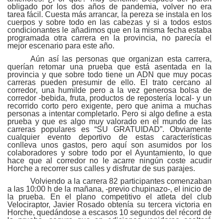
obligado por los dos años de pandemia, volver no era
tarea fácil. Cuesta más arrancar, la pereza se instala en los
cuerpos y sobre todo en las cabezas y si a todos estos
condicionantes le añadimos que en la misma fecha estaba
programada otra carrera en la provincia, no parecía el
mejor escenario para este año.
Aún así las personas que organizan esta carrera,
querían retomar una prueba que está asentada en la
provincia y que sobre todo tiene un ADN que muy pocas
carreras pueden presumir de ello. El trato cercano al
corredor, una humilde pero a la vez generosa bolsa de
corredor -bebida, fruta, productos de repostería local- y un
recorrido corto pero exigente, pero que anima a muchas
personas a intentar completarlo. Pero si algo define a esta
prueba y que es algo muy valorado en el mundo de las
carreras populares es “SU GRATUIDAD”. Obviamente
cualquier evento deportivo de estas características
conlleva unos gastos, pero aquí son asumidos por los
colaboradores y sobre todo por el Ayuntamiento, lo que
hace que al corredor no le acarre ningún coste acudir
Horche a recorrer sus calles y disfrutar de sus parajes.
Volviendo a la carrera 82 participantes comenzaban
a las 10:00 h de la mañana, -previo chupinazo-, el inicio de
la prueba. En el plano competitivo el atleta del club
Velociraptor, Javier Rosado obtenía su tercera victoria en
Horche, quedándose a escasos 10 segundos del récord de