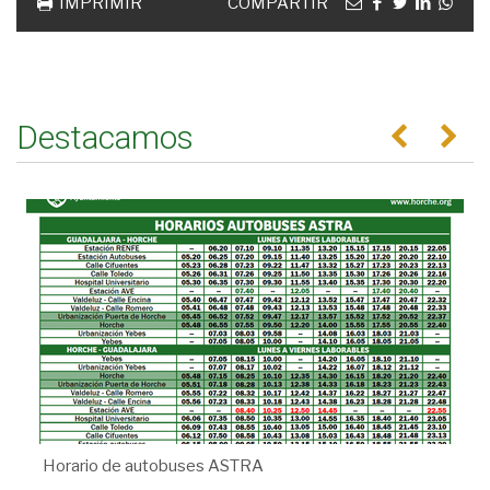
Email
facebook
twitter
linkedin
Wha
IMPRIMIR
COMPARTIR
Destacamos
Anterior
Se
Horario de autobuses ASTRA