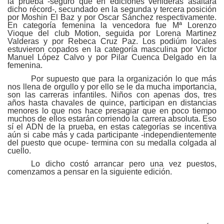
la prueba -seguro que en ediciones venideras asaltará
dicho récord-, secundado en la segunda y tercera posición
por Moshin El Baz y por Oscar Sánchez respectivamente.
En categoría femenina la vencedora fue Mª Lorenzo
Vioque del club Motion, seguida por Lorena Martinez
Valderas y por Rebeca Cruz Paz. Los podiúm locales
estuvieron copados en la categoría masculina por Victor
Manuel López Calvo y por Pilar Cuenca Delgado en la
femenina.
Por supuesto que para la organización lo que más
nos llena de orgullo y por ello se le da mucha importancia,
son las carreras infantiles. Niños con apenas dos, tres
años hasta chavales de quince, participan en distancias
menores lo que nos hace presagiar que en poco tiempo
muchos de ellos estarán corriendo la carrera absoluta. Eso
sí el ADN de la prueba, en estas categorías se incentiva
aún si cabe más y cada participante -independientemente
del puesto que ocupe- termina con su medalla colgada al
cuello.
Lo dicho costó arrancar pero una vez puestos,
comenzamos a pensar en la siguiente edición.