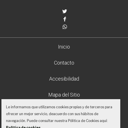
Twitter
Facebook
Whatsapp
Inicio
Contacto
Accesibilidad
Mapa del Sitio
Le informamos que utilizamos cookies propias y de terceros para
Aviso legal
ofrecer un mejor servicio, deacuerdo con sus hábitos de
navegación. Puede consultar nuestra Pólitica de Cookies aquí:
Política de privacidad
Política de cookies