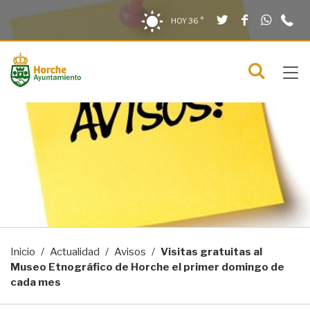
Twitter
Facebook
What
9
Saltar al contenido
Saltar a la navegación
Información de contacto
HOY
36 °
2
solo en la sección actual
0
Tog
C
Mostra
navi
menú
Inicio
Actualidad
Avisos
Visitas gratuitas al
Museo Etnográfico de Horche el primer domingo de
cada mes