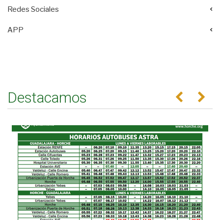
Redes Sociales
APP
Destacamos
Anterior
Se