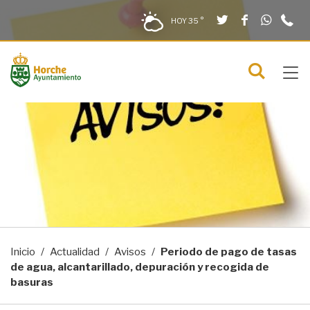
Twitter
Facebook
What
9
Saltar al contenido
Saltar a la navegación
Información de contacto
HOY
35 °
2
solo en la sección actual
0
Tog
C
Mostra
navi
menú
Inicio
Actualidad
Avisos
Periodo de pago de tasas
de agua, alcantarillado, depuración y recogida de
basuras