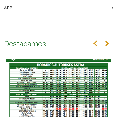
APP
Destacamos
Anterior
Se