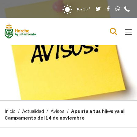
Twitter
Facebook
What
9
Saltar al contenido
Saltar a la navegación
Información de contacto
HOY
36 °
2
solo en la sección actual
0
Tog
C
Mostra
navi
menú
Inicio
Actualidad
Avisos
Apunta a tus hij@s ya al
Campamento del 14 de noviembre