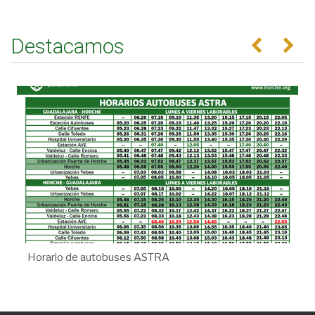
Destacamos
Anterior
Se
Horario de autobuses ASTRA