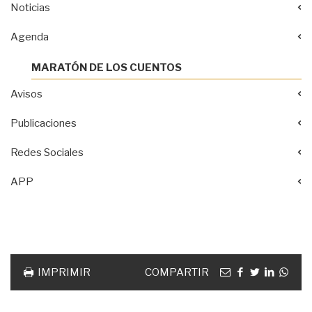
Noticias
Agenda
MARATÓN DE LOS CUENTOS
Avisos
Publicaciones
Redes Sociales
APP
Acciones
documento
Email
facebook
twitter
linkedin
Wha
IMPRIMIR
COMPARTIR