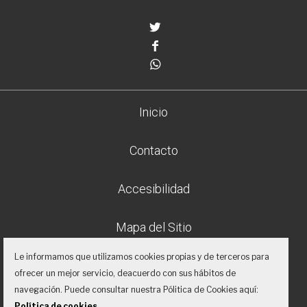
Twitter
Facebook
Whatsapp
Inicio
Contacto
Accesibilidad
Mapa del Sitio
Le informamos que utilizamos cookies propias y de terceros para
Aviso legal
ofrecer un mejor servicio, deacuerdo con sus hábitos de
navegación. Puede consultar nuestra Pólitica de Cookies aquí:
Política de privacidad
Política de cookies