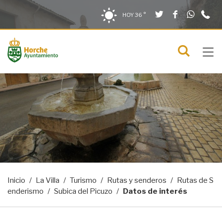
Twitter
Facebook
What
9
Saltar al contenido
Saltar a la navegación
Información de contacto
HOY
36 °
2
solo en la sección actual
0
Tog
C
Mostra
navi
menú
Inicio
La Villa
Turismo
Rutas y senderos
Rutas de S
enderismo
Subica del Picuzo
Datos de interés