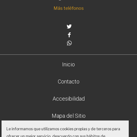
Más teléfonos
Twitter
Facebook
Whatsapp
Inicio
Contacto
Accesibilidad
Mapa del Sitio
Le informamos que utilizamos cookies propias y de terceros para
Aviso legal
ofrecer un mejor servicio, deacuerdo con sus hábitos de