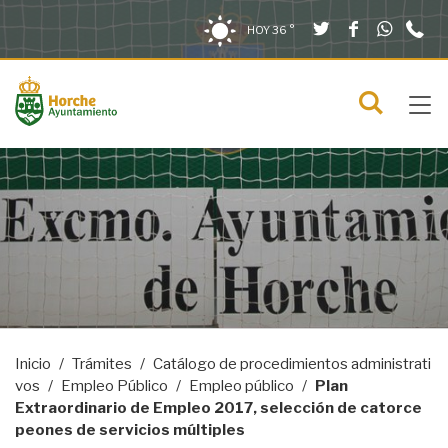
Twitter
Facebook
What
9
Saltar al contenido
Saltar a la navegación
Información de contacto
HOY
36 °
2
solo en la sección actual
0
Tog
C
Mostra
navi
menú
Inicio
Trámites
Catálogo de procedimientos administrati
vos
Empleo Público
Empleo público
Plan
Extraordinario de Empleo 2017, selección de catorce
peones de servicios múltiples