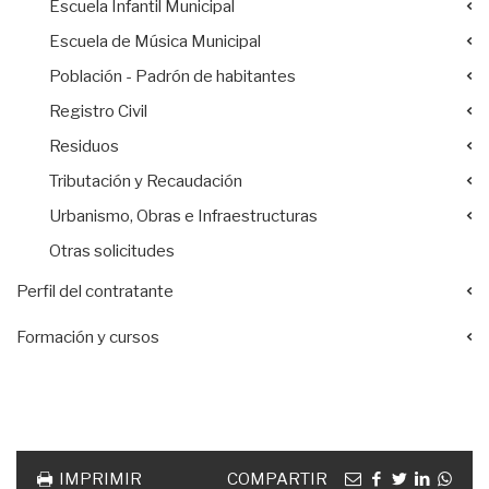
Escuela Infantil Municipal
Escuela de Música Municipal
Población - Padrón de habitantes
Registro Civil
Residuos
Tributación y Recaudación
Urbanismo, Obras e Infraestructuras
Otras solicitudes
Perfil del contratante
Formación y cursos
Acciones
documento
Email
facebook
twitter
linkedin
Wha
IMPRIMIR
COMPARTIR