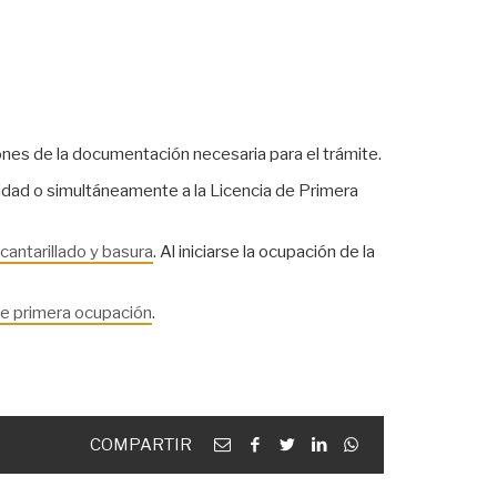
iones de la documentación necesaria para el trámite.
oridad o simultáneamente a la Licencia de Primera
cantarillado y basura
. Al iniciarse la ocupación de la
de primera ocupación
.
Email
facebook
twitter
linkedin
Whatsapp
COMPARTIR