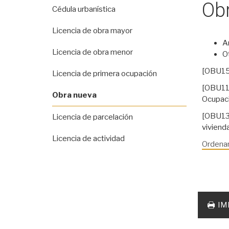
Ob
Cédula urbanística
Licencia de obra mayor
Am
Licencia de obra menor
O
[OBU1
Licencia de primera ocupación
[OBU11
Obra nueva
Ocupaci
[OBU13
Licencia de parcelación
vivienda
Licencia de actividad
Ordenan
Acciones
documento
IM