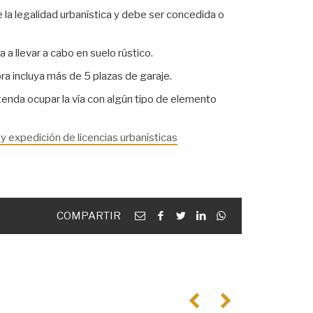
e la legalidad urbanística y debe ser concedida o
a a llevar a cabo en suelo rústico.
bra incluya más de 5 plazas de garaje.
tenda ocupar la vía con algún tipo de elemento
 y expedición de licencias urbanísticas
Email
facebook
twitter
linkedin
Whatsapp
COMPARTIR
Anterior
Següent