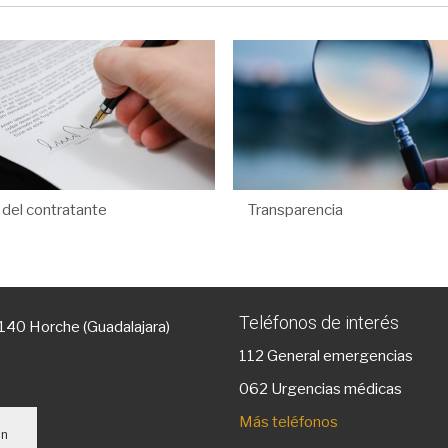
l del contratante
Transparencia
Teléfonos de interés
9140 Horche (Guadalajara)
112
General emergencias
g
062 Urgencias médicas
Más teléfonos
un