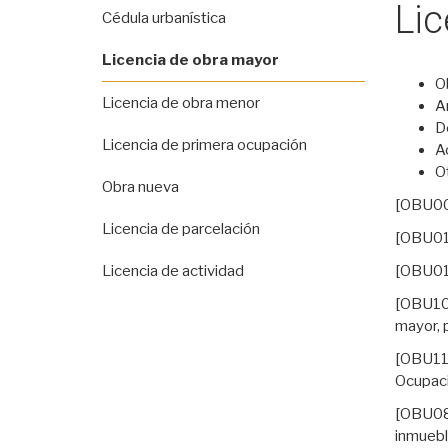
Lic
Cédula urbanística
Licencia de obra mayor
O
Licencia de obra menor
A
D
Licencia de primera ocupación
A
O
Obra nueva
[OBU0
Licencia de parcelación
[OBU0
[OBU0
Licencia de actividad
[OBU1
mayor, p
[OBU11
Ocupaci
[OBU0
inmuebl