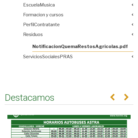
EscuelaMusica
Formacion y cursos
PerfilContratante
Residuos
NotificacionQuemaRestosAgricolas.pdf
ServiciosSocialesPRAS
Destacamos
Anterior
Se