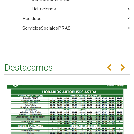
Licitaciones
Residuos
ServiciosSocialesPRAS
Destacamos
Anterior
Se