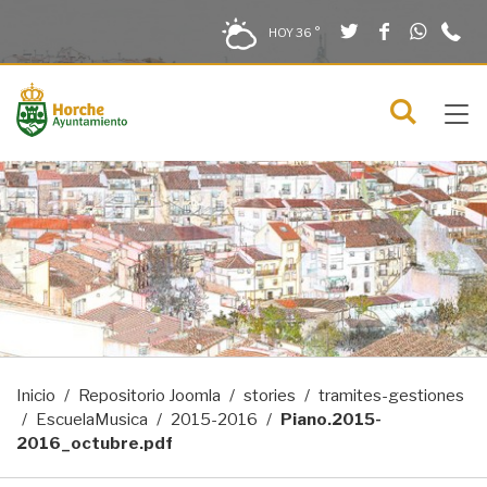
Twitter
Facebook
What
9
Saltar al contenido
Saltar a la navegación
Información de contacto
HOY
36 °
2
solo en la sección actual
0
Tog
C
Mostra
navi
menú
Inicio
Repositorio Joomla
stories
tramites-gestiones
EscuelaMusica
2015-2016
Piano.2015-
2016_octubre.pdf