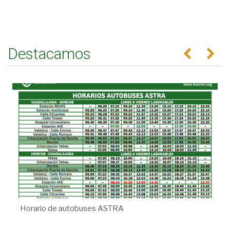
Destacamos
Anterior
Se
Horario de autobuses ASTRA