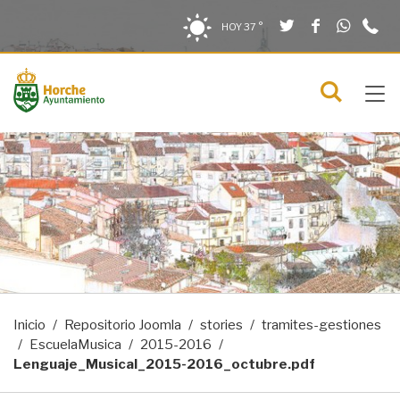
Twitter
Facebook
What
9
Saltar al contenido
Saltar a la navegación
Información de contacto
HOY
37 °
2
solo en la sección actual
0
Tog
C
Mostra
navi
menú
Inicio
Repositorio Joomla
stories
tramites-gestiones
EscuelaMusica
2015-2016
Lenguaje_Musical_2015-2016_octubre.pdf