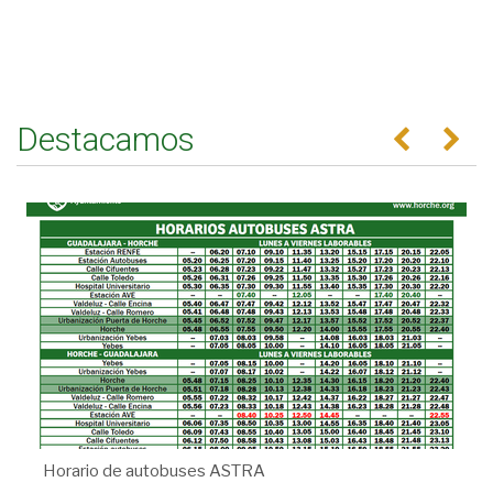
Destacamos
Anterior
Se
Horario de autobuses ASTRA