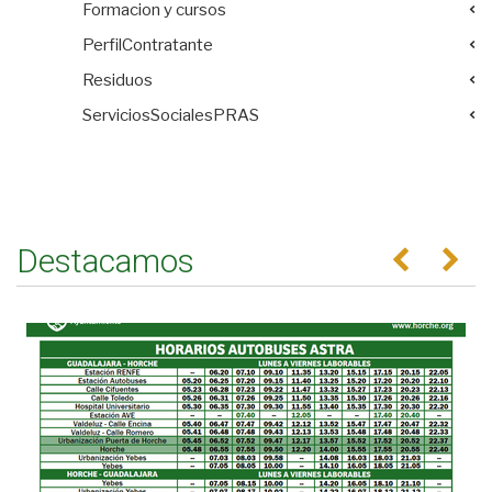
Formacion y cursos
PerfilContratante
Residuos
ServiciosSocialesPRAS
Destacamos
Anterior
Se