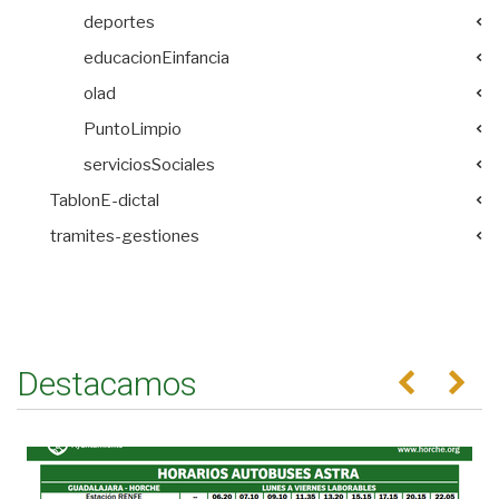
deportes
educacionEinfancia
olad
PuntoLimpio
serviciosSociales
TablonE-dictal
tramites-gestiones
Destacamos
Anterior
Se