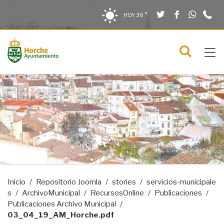
Twitter
Facebook
What
9
Saltar al contenido
Saltar a la navegación
Información de contacto
HOY
36 °
2
solo en la sección actual
0
Tog
C
Mostra
navi
menú
Inicio
Repositorio Joomla
stories
servicios-municipale
s
ArchivoMunicipal
RecursosOnline
Publicaciones
Publicaciones Archivo Municipal
03_04_19_AM_Horche.pdf