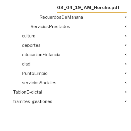
03_04_19_AM_Horche.pdf
RecuerdosDeManana
ServiciosPrestados
cultura
deportes
educacionEinfancia
olad
PuntoLimpio
serviciosSociales
TablonE-dictal
tramites-gestiones