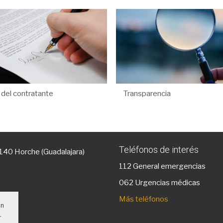
l del contratante
Transparencia
Teléfonos de interés
9140 Horche (Guadalajara)
112
General emergencias
g
062 Urgencias médicas
Más teléfonos
un
r