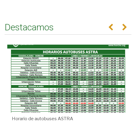
Destacamos
Anterior
Se
Horario de autobuses ASTRA