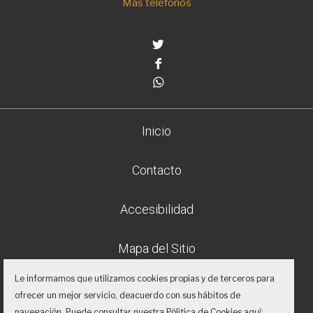
Más teléfonos
Twitter
Facebook
Whatsapp
Inicio
Contacto
Accesibilidad
Mapa del Sitio
Le informamos que utilizamos cookies propias y de terceros para
Aviso legal
ofrecer un mejor servicio, deacuerdo con sus hábitos de
navegación. Puede consultar nuestra Pólitica de Cookies aquí: