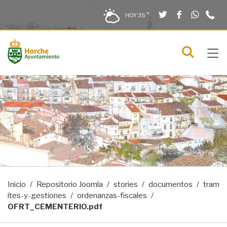
Twitter
Facebook
What
9
Saltar al contenido
Saltar a la navegación
Información de contacto
HOY
35 °
2
solo en la sección actual
0
Tog
C
Mostra
navi
menú
Inicio
Repositorio Joomla
stories
documentos
tram
ites-y-gestiones
ordenanzas-fiscales
OFRT_CEMENTERIO.pdf