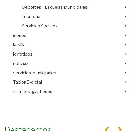
Deportes - Escuelas Municipales
Tesorería
Servicios Sociales
iconos
la-villa
logotipos
noticias
servicios-municipales
TablonE-dictal
tramites-gestiones
Destacamos
Anterior
Se