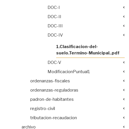
DOC-I
DOC-II
DOC-III
DOC-IV
1.Clasificacion-del-
suelo.Termino-Municipal..pdf
DOC-V
ModificacionPuntual1
ordenanzas-fiscales
ordenanzas-reguladoras
padron-de-habitantes
registro-civil
tributacion-recaudacion
archivo