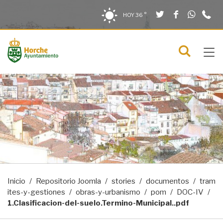
Twitter
Facebook
What
9
Saltar al contenido
Saltar a la navegación
Información de contacto
HOY
36 °
2
solo en la sección actual
0
Tog
C
Mostra
navi
menú
Inicio
Repositorio Joomla
stories
documentos
tram
ites-y-gestiones
obras-y-urbanismo
pom
DOC-IV
1.Clasificacion-del-suelo.Termino-Municipal..pdf