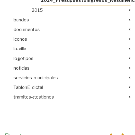
2014_PresupuestoIngresos_ResumenCap
2015
bandos
documentos
iconos
la-villa
logotipos
noticias
servicios-municipales
TablonE-dictal
tramites-gestiones
Anterior
Se