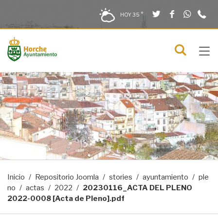
Twitter
Facebook
What
9
Saltar al contenido
Saltar a la navegación
Información de contacto
HOY
35 °
2
solo en la sección actual
0
Tog
C
Mostra
navi
menú
Inicio
Repositorio Joomla
stories
ayuntamiento
ple
no
actas
2022
20230116_ACTA DEL PLENO
2022-0008 [Acta de Pleno].pdf