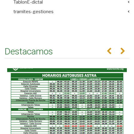
TablonE-dictal
tramites-gestiones
Destacamos
Anterior
Se