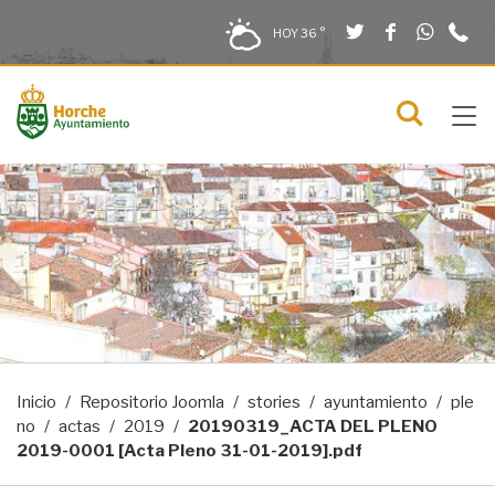
Twitter
Facebook
What
9
Saltar al contenido
Saltar a la navegación
Información de contacto
HOY
36 °
2
solo en la sección actual
0
Tog
C
Mostra
navi
menú
Inicio
Repositorio Joomla
stories
ayuntamiento
ple
no
actas
2019
20190319_ACTA DEL PLENO
2019-0001 [Acta Pleno 31-01-2019].pdf