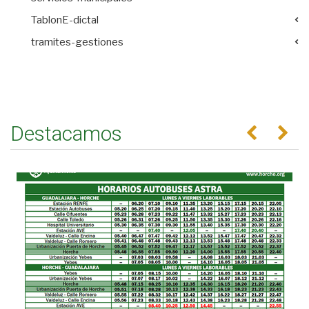
TablonE-dictal
tramites-gestiones
Destacamos
Anterior
Se