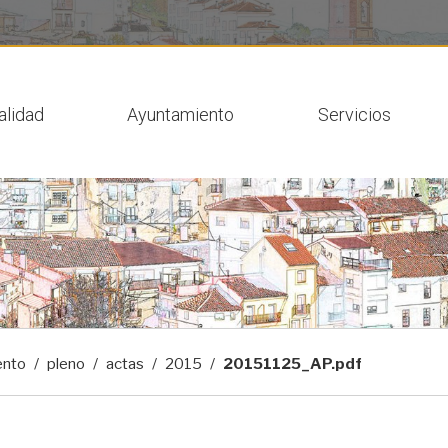
 actual
alidad
Ayuntamiento
Servicios
ento
pleno
actas
2015
20151125_AP.pdf