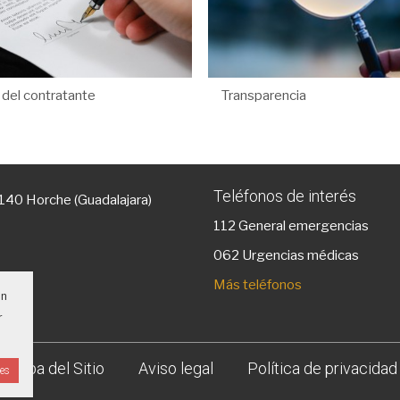
l del contratante
Transparencia
Teléfonos de interés
9140 Horche (Guadalajara)
112
General emergencias
g
062 Urgencias médicas
Más teléfonos
un
r
Mapa del Sitio
Aviso legal
Política de privacidad
ies