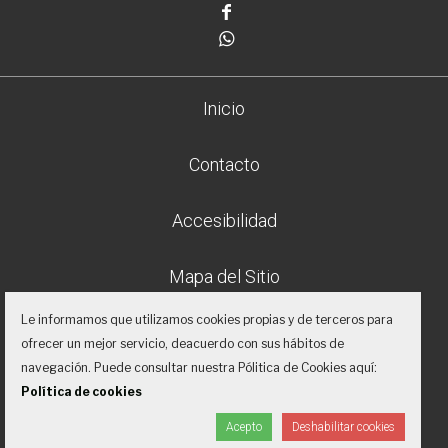
Facebook
Whatsapp
Inicio
Contacto
Accesibilidad
Mapa del Sitio
Le informamos que utilizamos cookies propias y de terceros para
Aviso legal
ofrecer un mejor servicio, deacuerdo con sus hábitos de
navegación. Puede consultar nuestra Pólitica de Cookies aquí:
Política de privacidad
Política de cookies
Acepto
Deshabilitar cookies
Proyecto desarrollado por