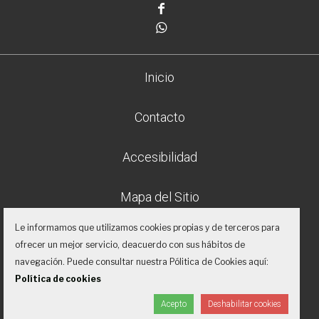
Facebook
Whatsapp
Inicio
Contacto
Accesibilidad
Mapa del Sitio
Le informamos que utilizamos cookies propias y de terceros para
Aviso legal
ofrecer un mejor servicio, deacuerdo con sus hábitos de
navegación. Puede consultar nuestra Pólitica de Cookies aquí:
Política de privacidad
Política de cookies
Acepto
Deshabilitar cookies
Proyecto desarrollado por