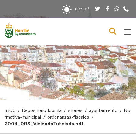
Twitter
Facebook
What
9
Saltar al contenido
Saltar a la navegación
Información de contacto
HOY
36 °
2
solo en la sección actual
0
Tog
C
Mostra
navi
menú
Inicio
Repositorio Joomla
stories
ayuntamiento
No
rmativa-municipal
ordenanzas-fiscales
2004_ORS_ViviendaTutelada.pdf