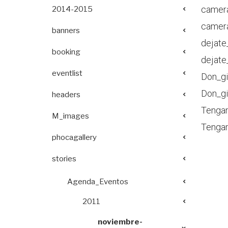
camera
2014-2015
camera
banners
dejate_
booking
dejate
eventlist
Don_gi
Don_gi
headers
Tenga
M_images
Tenga
phocagallery
stories
Agenda_Eventos
2011
noviembre-