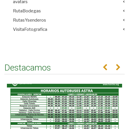
avatars
RutaBodegas
RutasYsenderos
VisitaFotografica
Destacamos
Anterior
Se