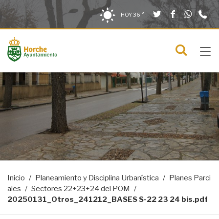
Twitter
Facebook
What
9
Saltar al contenido
Saltar a la navegación
Información de contacto
HOY
36 °
2
solo en la sección actual
0
Tog
C
Mostra
navi
menú
Inicio
Planeamiento y Disciplina Urbanística
Planes Parci
ales
Sectores 22+23+24 del POM
20250131_Otros_241212_BASES S-22 23 24 bis.pdf