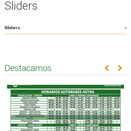
Sliders
Sliders
Destacamos
Anterior
Se