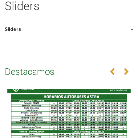
Sliders
Sliders
Destacamos
Anterior
Se