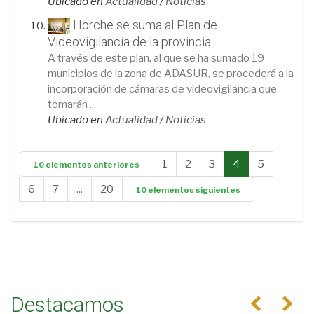
Ubicado en
Actualidad
/
Noticias
Horche se suma al Plan de
Videovigilancia de la provincia
A través de este plan, al que se ha sumado 19
municipios de la zona de ADASUR, se procederá a la
incorporación de cámaras de videovigilancia que
tomarán ...
Ubicado en
Actualidad
/
Noticias
1
2
3
4
5
10 elementos anteriores
6
7
...
20
10 elementos siguientes
Destacamos
Anterior
Se