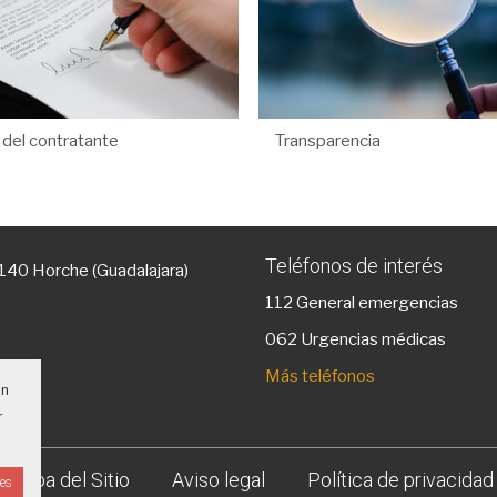
l del contratante
Transparencia
Teléfonos de interés
9140 Horche (Guadalajara)
112
General emergencias
g
062 Urgencias médicas
Más teléfonos
un
r
Mapa del Sitio
Aviso legal
Política de privacidad
ies