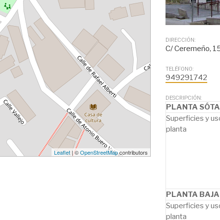
DIRECCIÓN:
C/ Ceremeño, 1
TELÉFONO:
949291742
DESCRIPCIÓN:
PLANTA SÓT
Superficies y us
planta
Leaflet
| ©
OpenStreetMap
contributors
PLANTA BAJA
Superficies y us
planta