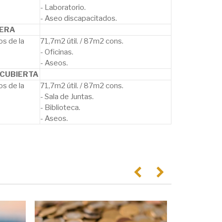
- Laboratorio.
- Aseo discapacitados.
MERA
os de la
71,7m2 útil. / 87m2 cons.
- Oficinas.
- Aseos.
CUBIERTA
os de la
71,7m2 útil. / 87m2 cons.
- Sala de Juntas.
- Biblioteca.
- Aseos.
Anterior
Següent