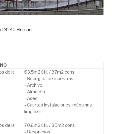
5 19140 Horche
ANO
os de la
63,5m2 útil. / 87m2 cons.
- Recogida de muestras.
- Archivo.
- Almacén.
- Aseo.
- Cuartos instalaciones, máquinas,
limpieza.
os de la
70,8m2 útil. / 85m2 cons.
- Despachos.