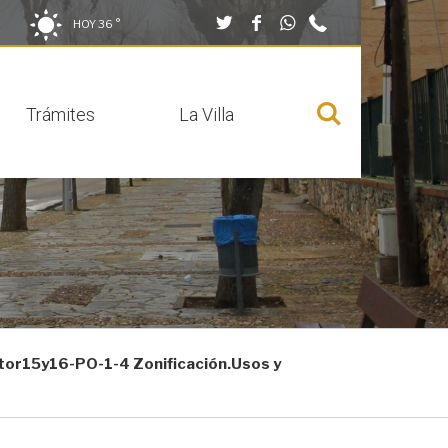
Twitter
Facebook
Whatsapp
949
HOY
36 °
Cerrar buscador
290
001
Trámites
La Villa
Mostrar
menú
r15y16-PO-1-4 Zonificación.Usos y