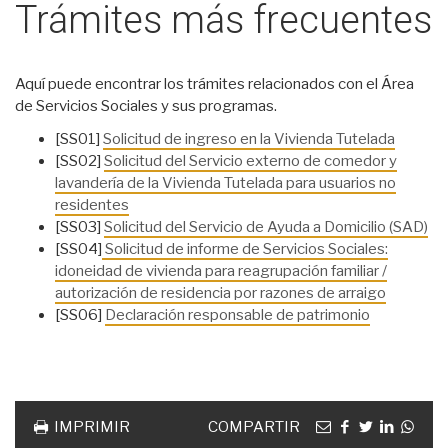
Trámites más frecuentes
Aquí puede encontrar los trámites relacionados con el Área
de Servicios Sociales y sus programas.
[SS01]
Solicitud de ingreso en la Vivienda Tutelada
[SS02]
Solicitud del Servicio externo de comedor y
lavandería de la Vivienda Tutelada para usuarios no
residentes
[SS03]
Solicitud del Servicio de Ayuda a Domicilio (SAD)
[SS04]
Solicitud de informe de Servicios Sociales:
idoneidad de vivienda para reagrupación familiar /
autorización de residencia por razones de arraigo
[SS06]
Declaración responsable de patrimonio
Acciones
documento
Email
facebook
twitter
linkedin
Wha
IMPRIMIR
COMPARTIR