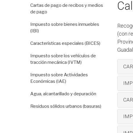
Cal
Cartas de pago de recibos y medios
de pago
Impuesto sobre bienes inmuebles
Recoge
(IBI)
(con r
Provinc
Características especiales (BICES)
Guadala
Impuesto sobre los vehículos de
tracción mecánica (IVTM)
CAR
Impuesto sobre Actividades
Económicas (IAE)
IMP
Agua, alcantarillado y depuración
CAR
Residuos sólidos urbanos (basuras)
IMP
IMP