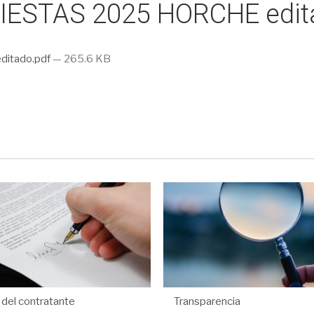
STAS 2025 HORCHE edita
itado.pdf
— 265.6 KB
l del contratante
Transparencia