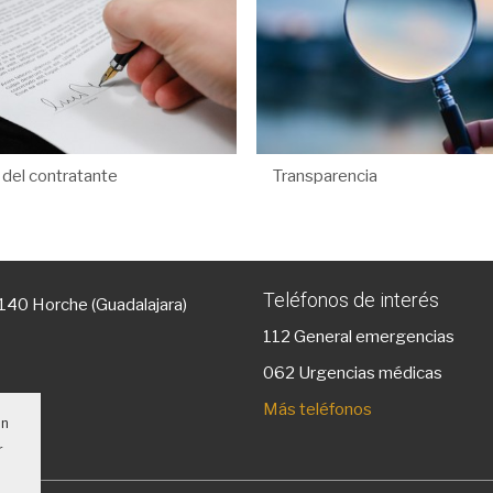
l del contratante
Transparencia
Teléfonos de interés
9140 Horche (Guadalajara)
112
General emergencias
g
062 Urgencias médicas
Más teléfonos
un
r